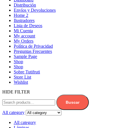
Distribución
Envíos y Devoluciones
Home 2
Ilustradores
Lista de Deseos
Mi Cuenta
My account
My Orders
Política de Privacidad
Preguntas Frecuentes
Sample Page
Shop
Shop
Sobre Tutifruti
Store List
Wishlist
HIDE FILTER
Buscar
All category
All category
Láminas