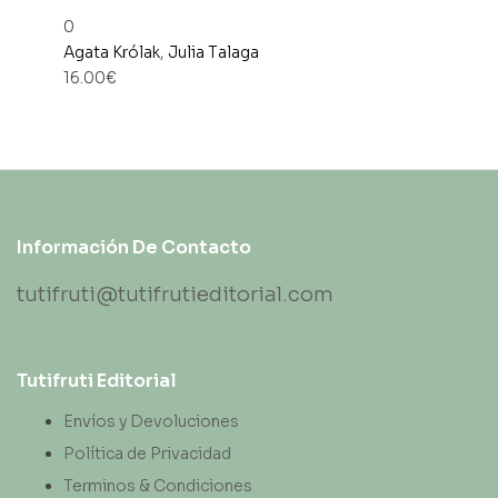
0
Agata Królak
,
Julia Talaga
16.00
€
Información De Contacto
tutifruti@tutifrutieditorial.com
Tutifruti Editorial
Envíos y Devoluciones
Política de Privacidad
Terminos & Condiciones