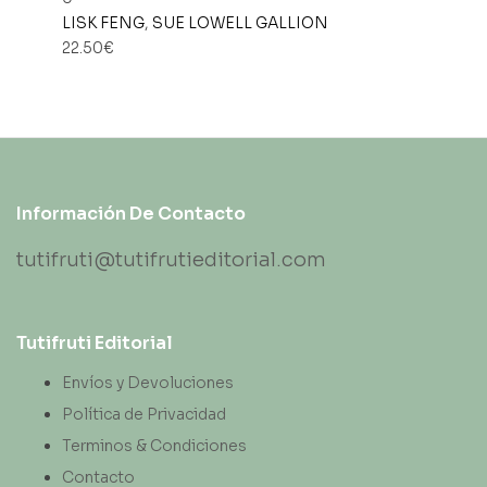
LISK FENG
,
SUE LOWELL GALLION
22.50
€
Información De Contacto
tutifruti@tutifrutieditorial.com
Tutifruti Editorial
Envíos y Devoluciones
Política de Privacidad
Terminos & Condiciones
Contacto