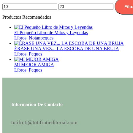
Filtr
Productos Recomendados
El Pequeño Libro de Mitos y Leyendas
Libros
,
Notanpeques
ÉRASE UNA VEZ... LA ESCOBA DE UNA BRUJA
Libros
,
Peques
MI MEJOR AMIGA
Libros
,
Peques
Información De Contacto
tutifruti@tutifrutieditorial.com