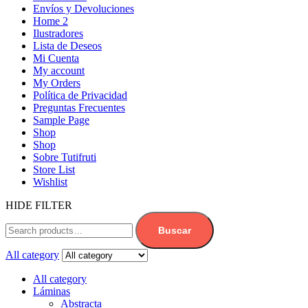
Envíos y Devoluciones
Home 2
Ilustradores
Lista de Deseos
Mi Cuenta
My account
My Orders
Política de Privacidad
Preguntas Frecuentes
Sample Page
Shop
Shop
Sobre Tutifruti
Store List
Wishlist
HIDE FILTER
Buscar
All category
All category
Láminas
Abstracta