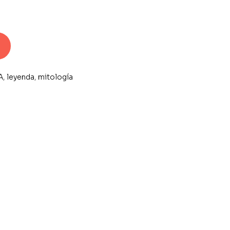
A
,
leyenda
,
mitología