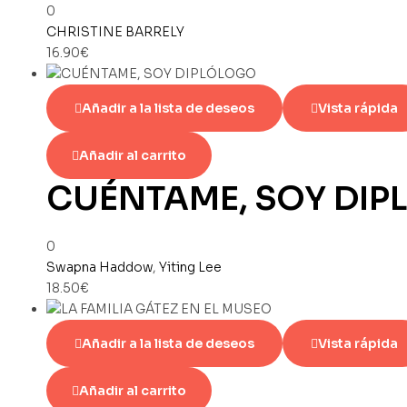
0
CHRISTINE BARRELY
16.90
€
Añadir a la lista de deseos
Vista rápida
Añadir al carrito
CUÉNTAME, SOY DI
0
Swapna Haddow
,
Yiting Lee
18.50
€
Añadir a la lista de deseos
Vista rápida
Añadir al carrito