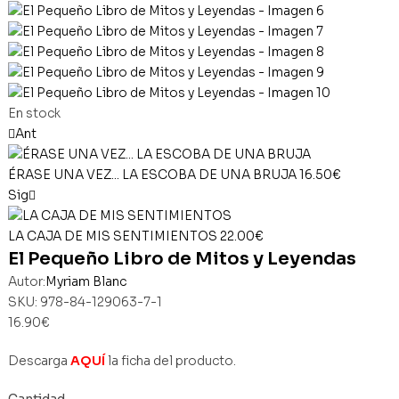
Availability:
En stock
Ant
ÉRASE UNA VEZ... LA ESCOBA DE UNA BRUJA
16.50
€
Sig
LA CAJA DE MIS SENTIMIENTOS
22.00
€
El Pequeño Libro de Mitos y Leyendas
Autor:
Myriam Blanc
SKU:
978-84-129063-7-1
16.90
€
Descarga
AQUÍ
la ficha del producto.
Cantidad