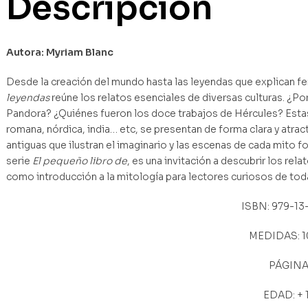
Descripción
Autora: Myriam Blanc
Desde
la
creación
del
mundo
hasta
las
leyendas
que
explican
f
leyendas
reúne
los
relatos
esenciales
de
diversas
culturas.
¿Po
Pandora?
¿Quiénes
fueron
los
doce
trabajos
de
Hércules?
Esta
romana,
nórdica,
india…
etc,
se
presentan de
forma
clara
y
atract
antiguas que ilustran el
imaginario
y
las
escenas
de
cada
mito
f
serie
El pequeño
libro
de
, es
una
invitación
a
descubrir
los
rela
como introducción a la mitología para lectores curiosos de
tod
ISBN: 979-13
MEDIDAS: 10
PÁGINAS
EDAD: + 