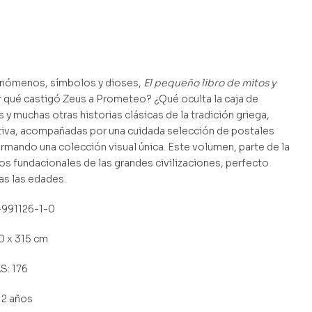
enómenos,
símbolos
y
dioses,
El
pequeño
libro
de
mitos
y
r
qué
castigó
Zeus
a
Prometeo?
¿Qué
oculta
la
caja
de
s y muchas otras historias clásicas de la tradición griega,
iva,
acompañadas
por
una cuidada selección de postales
ormando una
colección
visual
única.
Este volumen, parte de la
tos
fundacionales de
las
grandes
civilizaciones,
perfecto
as las edades.
-991126-1-0
 x 315 cm
: 176
12 años