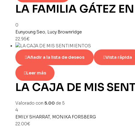
LA FAMILIA GÁTEZ E
0
Eunyoung Seo
,
Lucy Brownridge
22.95
€
Añadir a la lista de deseos
Vista rápida
Leer más
LA CAJA DE MIS SEN
Valorado con
5.00
de 5
4
EMILY SHARRAT
,
MONIKA FORSBERG
22.00
€