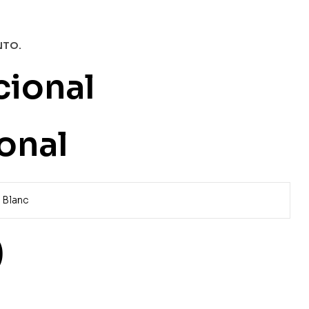
NTO.
cional
onal
 Blanc
)