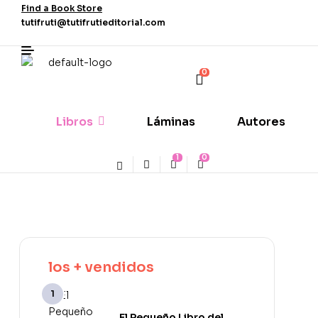
Find a Book Store
tutifruti@tutifrutieditorial.com
0
Libros
Láminas
Autores
1
0
los + vendidos
El Pequeño Libro del