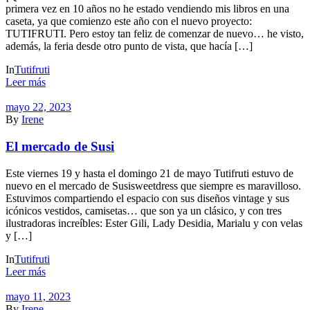
primera vez en 10 años no he estado vendiendo mis libros en una
caseta, ya que comienzo este año con el nuevo proyecto:
TUTIFRUTI. Pero estoy tan feliz de comenzar de nuevo… he visto,
además, la feria desde otro punto de vista, que hacía […]
In
Tutifruti
Leer más
mayo 22, 2023
By
Irene
El mercado de Susi
Este viernes 19 y hasta el domingo 21 de mayo Tutifruti estuvo de
nuevo en el mercado de Susisweetdress que siempre es maravilloso.
Estuvimos compartiendo el espacio con sus diseños vintage y sus
icónicos vestidos, camisetas… que son ya un clásico, y con tres
ilustradoras increíbles: Ester Gili, Lady Desidia, Marialu y con velas
y […]
In
Tutifruti
Leer más
mayo 11, 2023
By
Irene