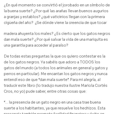
¿En qué momento se convirtió el jorobado en un símbolo de
la buena suerte? ¿Por qué las arañas llevan buenos augurios
a granjas y establos? ¿qué vaticinios llegan con la primera
cigüeña del año? ¿Se dónde viene la creencia de que tocar
madera ahuyenta los males? ¿Es cierto que los gatos negros
dan mala suerte? ¿Por qué salvar la vida de una mariquita es
una garantía para acceder al paraíso?
De todas estas preguntas la que os quiero contestar es la
de los gatos negros. Ya sabéis que adoro a TODOS los
gatos del mundo (a todos los animales en general y gatos y
perros en particular). Me encantan los gatos negros y nunca
entendí eso de que “dan mala suerte”. Para mi alegría, al
traducir este libro (lo tradujo nuestra ilustre Mariola Cortés
Cros, no yo) pude saber, entre otras cosas que:
“… la presencia de un gato negro en una casa trae buena
suerte a los habitantes, ya que resuelve los hechizos. Esta
presencia también promete facilidad financiera y éxito en