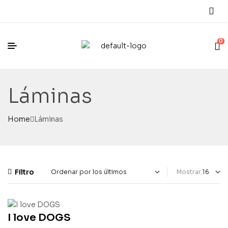
0
Láminas
Home
Láminas
Filtro
Mostrar
I love DOGS