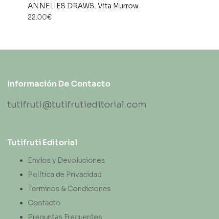
ANNELIES DRAWS
,
Vita Murrow
22.00
€
Información De Contacto
tutifruti@tutifrutieditorial.com
Tutifruti Editorial
Envíos y Devoluciones
Política de Privacidad
Terminos & Condiciones
Contacto
Preguntas Frecuentes