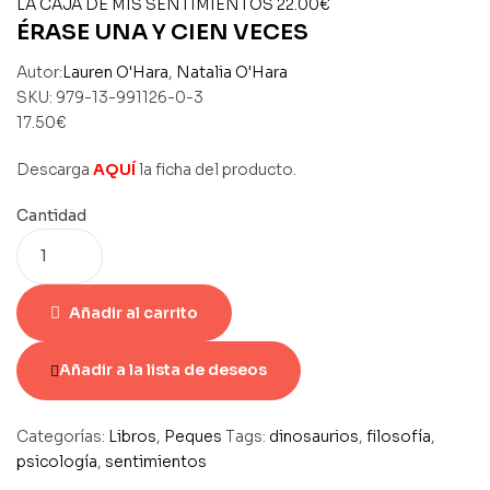
LA CAJA DE MIS SENTIMIENTOS
22.00
€
ÉRASE UNA Y CIEN VECES
Autor:
Lauren O'Hara
,
Natalia O'Hara
SKU:
979-13-991126-0-3
17.50
€
Descarga
AQUÍ
la ficha del producto.
Cantidad
Añadir al carrito
Añadir a la lista de deseos
Categorías:
Libros
,
Peques
Tags:
dinosaurios
,
filosofía
,
psicología
,
sentimientos