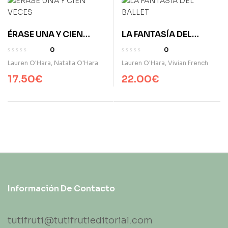
ÉRASE UNA Y CIEN
LA FANTASÍA DEL
VECES
BALLET
0
0
Lauren O'Hara
,
Natalia O'Hara
Lauren O'Hara
,
Vivian French
17.50
€
22.00
€
Información De Contacto
tutifruti@tutifrutieditorial.com